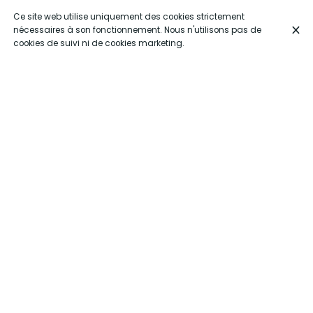
Ce site web utilise uniquement des cookies strictement
nécessaires à son fonctionnement. Nous n'utilisons pas de
cookies de suivi ni de cookies marketing.
Spécialités maison
Tochitura ‘’ La Teo ‘’
19,90 €
Viande de porc , Saucisses , Sauce Tomate , Vin blanc
, Fromage , Polenta , Œuf au plat