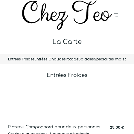
La Carte
Entrées Froides
Entrées Chaudes
Potage
Salades
Spécialités maison
No
Entrées Froides
Plateau Campagnard pour deux personnes
25,00 €
Caviar d’aubergines , Houmous d’haricots ,