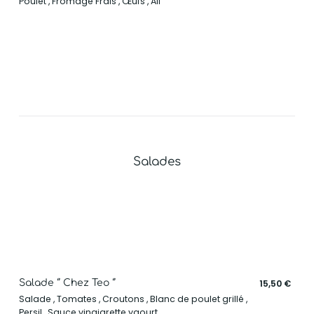
Poulet , Fromage Frais , Œufs , Ail
Salades
Salade ‘’ Chez Teo ‘’
15,50 €
Salade , Tomates , Croutons , Blanc de poulet grillé ,
Persil , Sauce vinaigrette yaourt