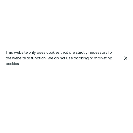
This website only uses cookies that are strictly necessary for
the website to function. We do not use tracking or marketing
cookies.
Restauration traditionelle roumaine
Venez déguster les meilleurs plats traditionnels roumains
dans notre restaurant Notre belle terrasse chauffée vous
attend . N'hésitez pas à réserver !