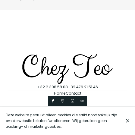
+32 2 308 58 08
+32 476 21 51 46
Home
Contact
Deze website gebruikt alleen cookies die strikt noodzakelijk zijn
© Chez Teo 2026
om de website te laten functioneren. Wij gebruiken geen
Legal notice
Gegevensbeschermingsbeleid
Cookie-instellingen
tracking- of marketingcookies.
Gemaakt door CentralApp
Log in