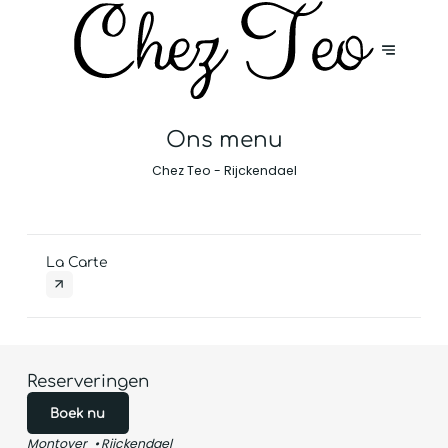
Ons menu
Chez Teo - Rijckendael
La Carte
Reserveringen
Boek nu
Montoyer
Rijckendael